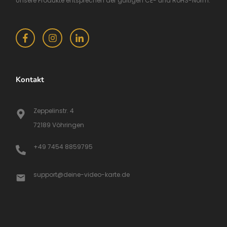
Unsere Produkte entsprechen der gültigen CE- und RoHS-Norm.
Kontakt
Zeppelinstr. 4
72189 Vöhringen
+49 7454 8859795
support@deine-video-karte.de